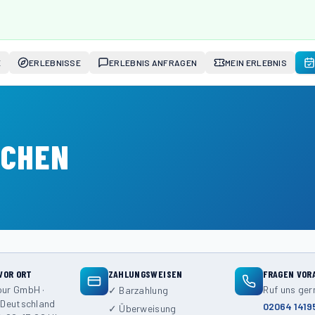
E
ERLEBNISSE
ERLEBNIS ANFRAGEN
MEIN ERLEBNIS
UCHEN
VOR ORT
ZAHLUNGSWEISEN
FRAGEN VOR
our GmbH ·
Ruf uns ger
✓ Barzahlung
 Deutschland
02064 1419
✓ Überweisung