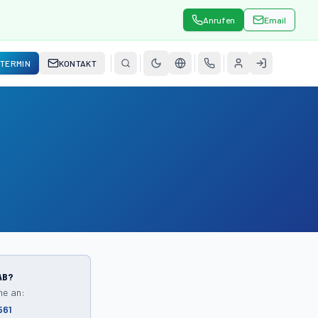
Anrufen
Email
TERMIN
KONTAKT
AB?
ne an:
561