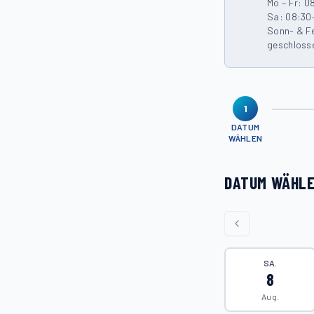
Mo – Fr: 0
Sa: 08:30
Sonn- & F
geschloss
1
DATUM
WÄHLEN
DATUM WÄHL
SA.
8
Aug.