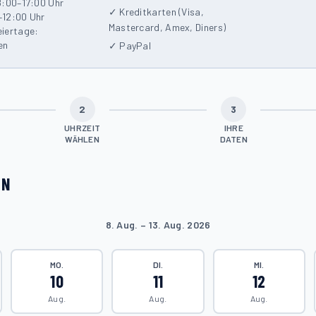
8:00–17:00 Uhr
✓ Kreditkarten (Visa,
–12:00 Uhr
Mastercard, Amex, Diners)
eiertage:
en
✓ PayPal
2
3
UHRZEIT
IHRE
WÄHLEN
DATEN
EN
8. Aug. – 13. Aug. 2026
MO.
DI.
MI.
10
11
12
Aug.
Aug.
Aug.